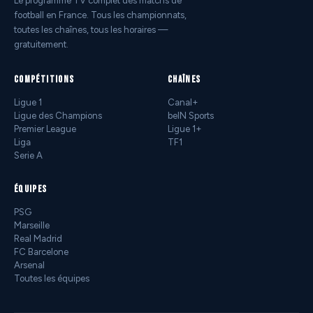
Le programme TV complet des matchs de
football en France. Tous les championnats,
toutes les chaînes, tous les horaires —
gratuitement.
COMPÉTITIONS
CHAÎNES
Ligue 1
Canal+
Ligue des Champions
beIN Sports
Premier League
Ligue 1+
Liga
TF1
Serie A
ÉQUIPES
PSG
Marseille
Real Madrid
FC Barcelone
Arsenal
Toutes les équipes