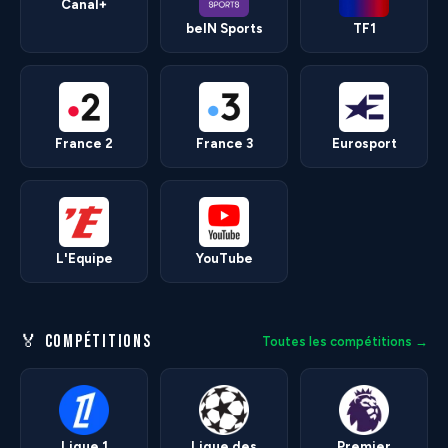
Canal+
beIN Sports
TF1
France 2
France 3
Eurosport
L'Equipe
YouTube
🏅 COMPÉTITIONS
Toutes les compétitions →
Ligue 1
Ligue des
Premier