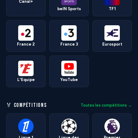
Canal+
beIN Sports
TF1
France 2
France 3
Eurosport
L'Equipe
YouTube
🏅 COMPÉTITIONS
Toutes les compétitions →
Ligue 1
Ligue des
Premier