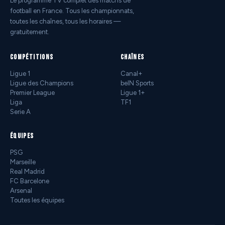
Le programme TV complet des matchs de
football en France. Tous les championnats,
toutes les chaînes, tous les horaires —
gratuitement.
COMPÉTITIONS
CHAÎNES
Ligue 1
Canal+
Ligue des Champions
beIN Sports
Premier League
Ligue 1+
Liga
TF1
Serie A
ÉQUIPES
PSG
Marseille
Real Madrid
FC Barcelone
Arsenal
Toutes les équipes