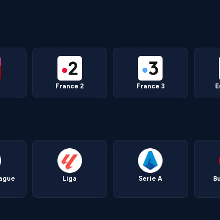
France 2
France 3
E
eague
Liga
Serie A
B