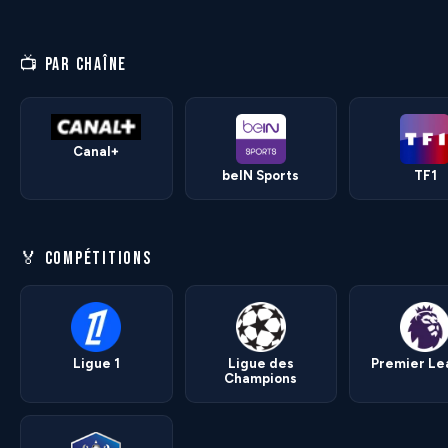
📺 PAR CHAÎNE
Canal+
beIN Sports
TF1
🏅 COMPÉTITIONS
Ligue 1
Ligue des
Premier L
Champions