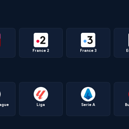
France 2
France 3
E
eague
Liga
Serie A
B