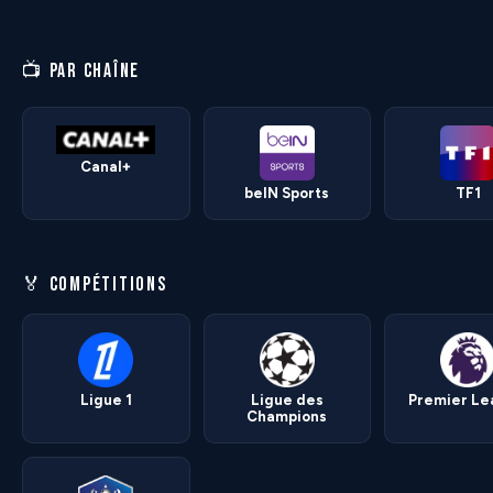
📺 PAR CHAÎNE
Canal+
beIN Sports
TF1
🏅 COMPÉTITIONS
Ligue 1
Ligue des
Premier L
Champions