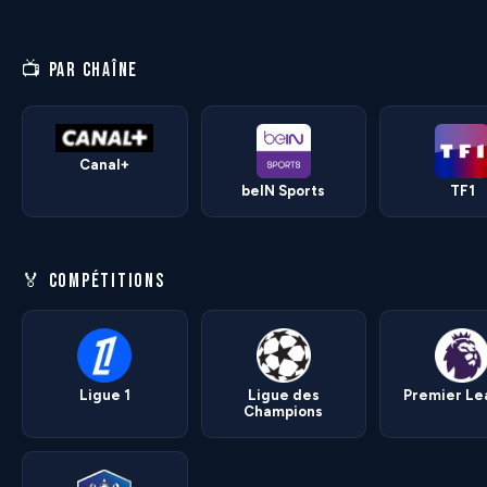
📺 PAR CHAÎNE
Canal+
beIN Sports
TF1
🏅 COMPÉTITIONS
Ligue 1
Ligue des
Premier L
Champions