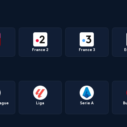
France 2
France 3
E
eague
Liga
Serie A
B