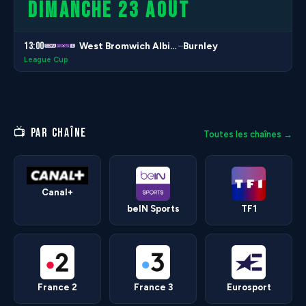
DIMANCHE 23 AOÛT
13:00
West Bromwich Albion
Burnley
–
League Cup
📺 PAR CHAÎNE
Toutes les chaînes →
Canal+
beIN Sports
TF1
France 2
France 3
Eurosport