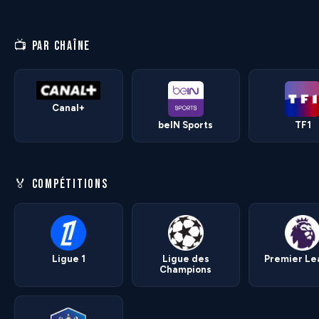
📺 PAR CHAÎNE
Canal+
beIN Sports
TF1
🏅 COMPÉTITIONS
Ligue 1
Ligue des
Premier L
Champions