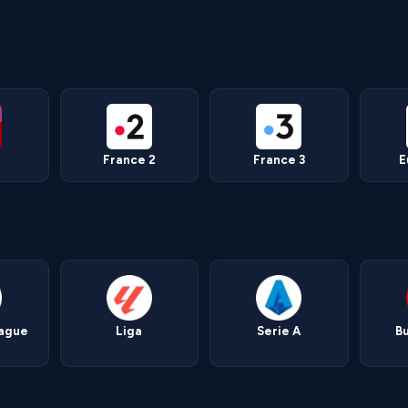
France 2
France 3
E
eague
Liga
Serie A
B