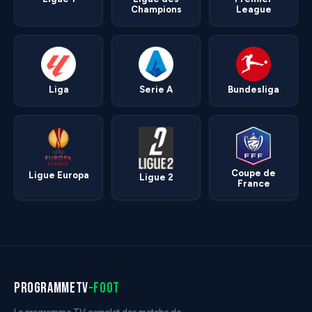
Champions
League
Liga
Serie A
Bundesliga
Coupe de
Ligue Europa
Ligue 2
France
programmetv
-foot