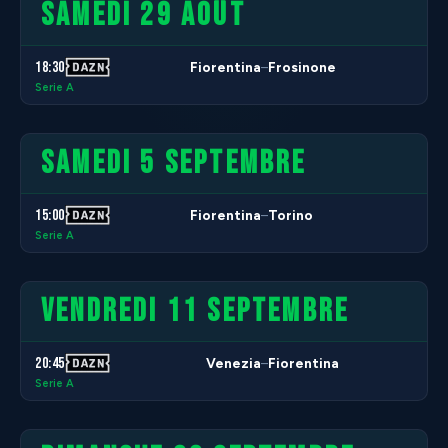
SAMEDI 29 AOÛT
18:30
Fiorentina
Frosinone
–
Serie A
SAMEDI 5 SEPTEMBRE
15:00
Fiorentina
Torino
–
Serie A
VENDREDI 11 SEPTEMBRE
20:45
Venezia
Fiorentina
–
Serie A