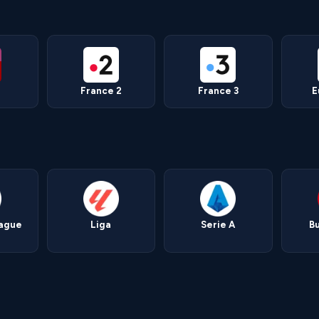
France 2
France 3
E
eague
Liga
Serie A
B