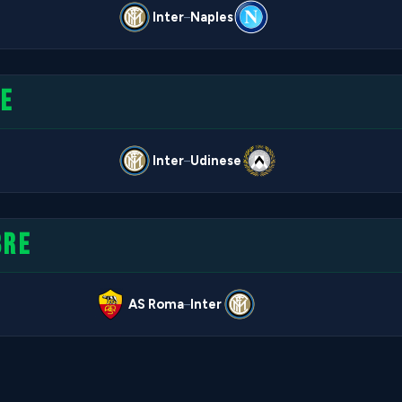
Inter
Naples
–
RE
Inter
Udinese
–
BRE
AS Roma
Inter
–