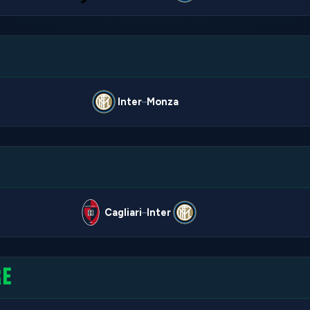
Inter
Monza
–
Cagliari
Inter
–
RE