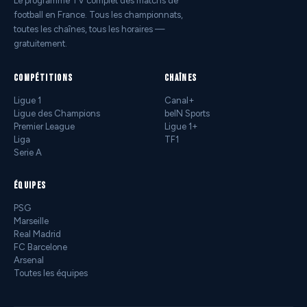
Le programme TV complet des matchs de
football en France. Tous les championnats,
toutes les chaînes, tous les horaires —
gratuitement.
COMPÉTITIONS
CHAÎNES
Ligue 1
Canal+
Ligue des Champions
beIN Sports
Premier League
Ligue 1+
Liga
TF1
Serie A
ÉQUIPES
PSG
Marseille
Real Madrid
FC Barcelone
Arsenal
Toutes les équipes