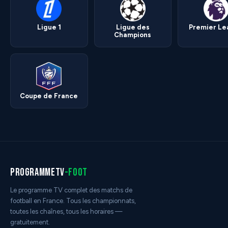
Ligue 1
Ligue des
Premier L
Champions
Coupe de France
programmetv
-foot
Le programme TV complet des matchs de
football en France. Tous les championnats,
toutes les chaînes, tous les horaires —
gratuitement.