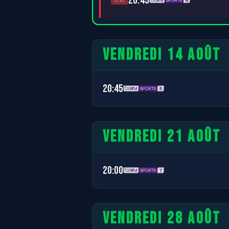
20:45
LIVE
VENDREDI 14 AOÛT
20:45
VENDREDI 21 AOÛT
20:00
VENDREDI 28 AOÛT