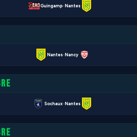
Guingamp
Nantes
–
Nantes
Nancy
–
BRE
Sochaux
Nantes
–
BRE