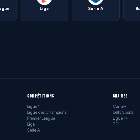
eague
Liga
Serie A
B
COMPÉTITIONS
CHAÎNES
Ligue 1
Canal+
Ligue des Champions
beIN Sports
Premier League
Ligue 1+
Liga
TF1
Serie A