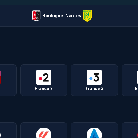
Boulogne
Nantes
–
France 2
France 3
E