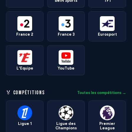
beIN Sports
TF1
France 2
France 3
Eurosport
L'Equipe
YouTube
🏅 COMPÉTITIONS
Toutes les compétitions →
Ligue 1
Ligue des
Premier
Champions
League