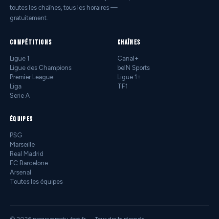
toutes les chaînes, tous les horaires —
gratuitement.
COMPÉTITIONS
CHAÎNES
Ligue 1
Canal+
Ligue des Champions
beIN Sports
Premier League
Ligue 1+
Liga
TF1
Serie A
ÉQUIPES
PSG
Marseille
Real Madrid
FC Barcelone
Arsenal
Toutes les équipes
© 2026 programmetv-foot.fr — Tous droits réservés